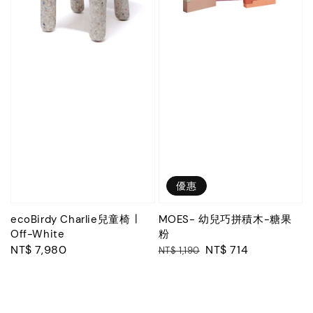
優惠
ecoBirdy Charlie兒童椅 ∣
MOES- 幼兒巧拼積木-糖果
Off-White
粉
Regular
NT$ 7,980
Regular
Sale
NT$ 714
NT$ 1,190
price
price
price