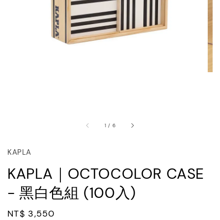
1
/
6
KAPLA
KAPLA｜OCTOCOLOR CASE
- 黑白色組 (100入)
Regular
NT$ 3,550