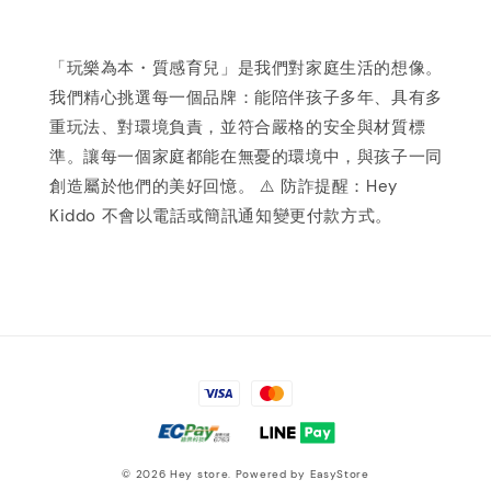
「玩樂為本・質感育兒」是我們對家庭生活的想像。
我們精心挑選每一個品牌：能陪伴孩子多年、具有多
重玩法、對環境負責，並符合嚴格的安全與材質標
準。讓每一個家庭都能在無憂的環境中，與孩子一同
創造屬於他們的美好回憶。 ⚠️ 防詐提醒：Hey
Kiddo 不會以電話或簡訊通知變更付款方式。
© 2026 Hey store. Powered by
EasyStore