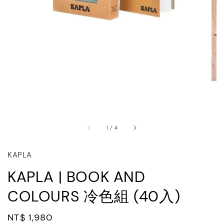
1
/
4
KAPLA
KAPLA | BOOK AND
COLOURS 冷色組 (40入)
Regular
NT$ 1,980