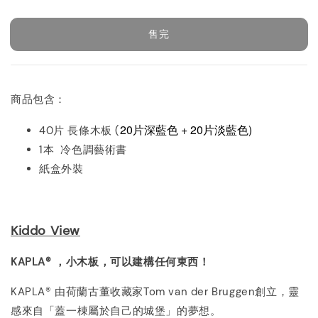
price
售完
商品包含：
20片深藍色 + 20片淡藍色)
40片 長條木板 (
1本 冷色調藝術書
紙盒外裝
Kiddo View
KAPLA®
，小木板，可以建構任何東西！
KAPLA® 由荷蘭古董收藏家Tom van der Bruggen創立，靈
感來自「蓋一棟屬於自己的城堡」的夢想。