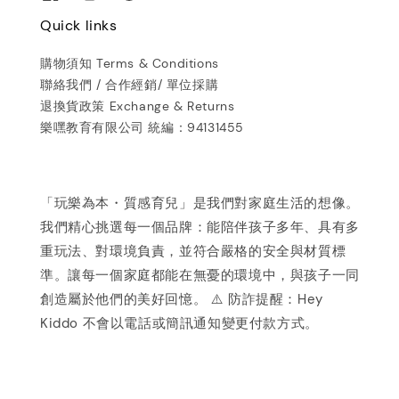
Quick links
購物須知 Terms & Conditions
聯絡我們 / 合作經銷/ 單位採購
退換貨政策 Exchange & Returns
樂嘿教育有限公司 統編：94131455
「玩樂為本・質感育兒」是我們對家庭生活的想像。
我們精心挑選每一個品牌：能陪伴孩子多年、具有多
重玩法、對環境負責，並符合嚴格的安全與材質標
準。讓每一個家庭都能在無憂的環境中，與孩子一同
創造屬於他們的美好回憶。 ⚠️ 防詐提醒：Hey
Kiddo 不會以電話或簡訊通知變更付款方式。