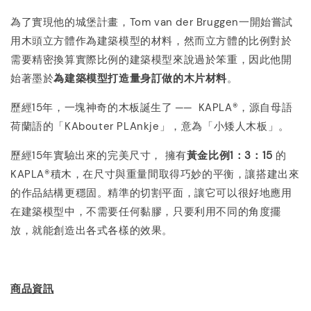
為了實現他的城堡計畫，Tom van der Bruggen一開始嘗試
用木頭立方體作為建築模型的材料，然而立方體的比例對於
需要精密換算實際比例的建築模型來說過於笨重，因此他開
始著墨於
為建築模型打造量身訂做的木片材料
。
歷經15年，一塊神奇的木板
誕生了
──
KAPLA®
，源自母語
荷蘭語的「KAbouter PLAnkje」，意為「小矮人木板」。
歷經15年實驗出來的完美尺寸， 擁有
黃金比例
1
：
3
：
15
的
KAPLA®積木，在尺寸與重量間取得巧妙的平衡，讓搭建出來
的作品結構更穩固。精準的切割平面，讓它可以很好地應用
在建築模型中，不需要任何黏膠，只要利用不同的角度擺
放，就能創造出各式各樣的效果。
商品資訊