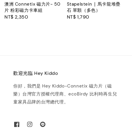
澳洲 Connetix 磁力片- 50
Stapelstein ∣ 馬卡龍堆疊
片 粉彩磁力卡車組
石 單顆（多色）
Regular
NT$ 2,350
Regular
NT$ 1,790
price
price
歡迎光臨 Hey Kiddo
你好，我們是 Hey Kiddo-Connetix 磁力片（磁
樂）台灣官方授權代理商、ecoBirdy 比利時再生兒
童家具品牌的台灣總代理。