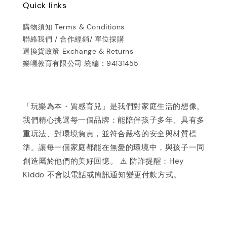
Quick links
購物須知 Terms & Conditions
聯絡我們 / 合作經銷/ 單位採購
退換貨政策 Exchange & Returns
樂嘿教育有限公司 統編：94131455
「玩樂為本・質感育兒」是我們對家庭生活的想像。
我們精心挑選每一個品牌：能陪伴孩子多年、具有多
重玩法、對環境負責，並符合嚴格的安全與材質標
準。讓每一個家庭都能在無憂的環境中，與孩子一同
創造屬於他們的美好回憶。 ⚠️ 防詐提醒：Hey
Kiddo 不會以電話或簡訊通知變更付款方式。