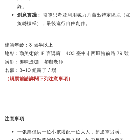
錄。
創意實踐：
引導思考並利用磁力片蓋出特定區塊（如
旋轉樓梯），最後進行自由創作。
建議年齡：3 歲半以上
地點：勤美術館 1F 言講廳｜403 臺中市西區館前路 79 號
講師：趣味造咖｜咖咖老師
名額：8–10 組親子 / 場
（購票前請詳閱下列注意事項）
注意事項
一張票僅供一位小孩搭配一位大人，超過需另購。