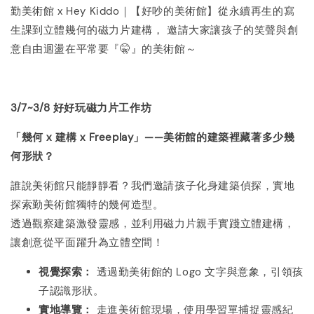
勤美術館 x Hey Kiddo｜【好吵的美術館】從永續再生的寫
生課到立體幾何的磁力片建構， 邀請大家讓孩子的笑聲與創
意自由迴盪在平常要『🤫』的美術館～
3/7~3/8 好好玩磁力片工作坊
「幾何 x 建構 x Freeplay」——美術館的建築裡藏著多少幾
何形狀？
誰說美術館只能靜靜看？我們邀請孩子化身建築偵探，實地
探索勤美術館獨特的幾何造型。
透過觀察建築激發靈感，並利用磁力片親手實踐立體建構，
讓創意從平面躍升為立體空間！
視覺探索：
透過勤美術館的 Logo 文字與意象，引領孩
子認識形狀。
實地導覽：
走進美術館現場，使用學習單捕捉靈感紀