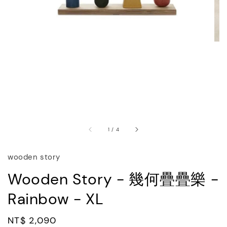
1
/
4
wooden story
Wooden Story - 幾何疊疊樂 -
Rainbow - XL
Regular
NT$ 2,090