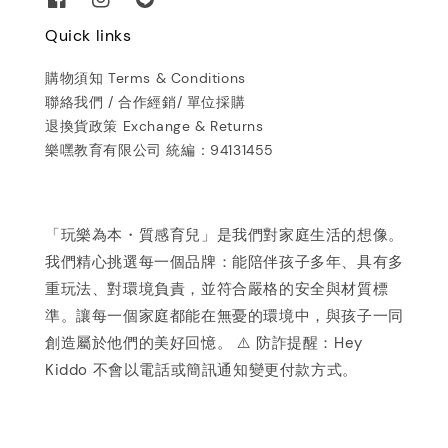
Quick links
購物須知 Terms & Conditions
聯絡我們 / 合作經銷/ 單位採購
退換貨政策 Exchange & Returns
樂嘿教育有限公司 統編：94131455
「玩樂為本・質感育兒」是我們對家庭生活的想像。
我們精心挑選每一個品牌：能陪伴孩子多年、具有多
重玩法、對環境負責，並符合嚴格的安全與材質標
準。讓每一個家庭都能在無憂的環境中，與孩子一同
創造屬於他們的美好回憶。 ⚠️ 防詐提醒：Hey
Kiddo 不會以電話或簡訊通知變更付款方式。