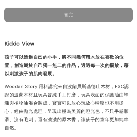
price
售完
Kiddo View
孩子可以透過自己的小手，將不同幾何積木放在喜歡的位
置，創造屬於自己獨一無二的作品，透過每一次的擺放，藉
以刺激孩子的肌肉發展。
Wooden Story 用料講究來自波蘭貝斯基德山木材，FSC認
證的波蘭木材且玩具皆純手工打磨，玩具表面的保護油由蜂
蠟與植物油混合製成，寶寶可以放心玩放心啃咬也不用擔
心，經由拋光處理，呈現出極為美麗的啞光色，不只手感順
滑、沒有毛刺，還有濃濃的原木香，讓孩子的童年更加純粹
自然。