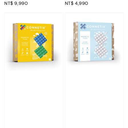
Regular
NT$ 9,990
Regular
NT$ 4,990
price
price