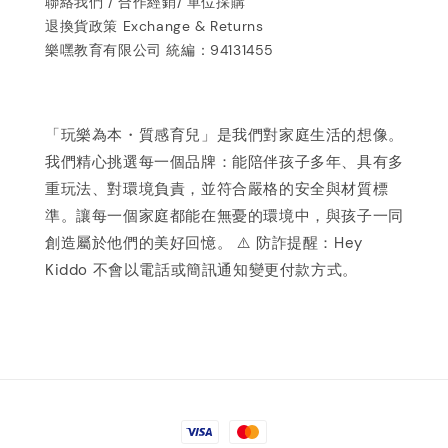
聯絡我們 / 合作經銷/ 單位採購
退換貨政策 Exchange & Returns
樂嘿教育有限公司 統編：94131455
「玩樂為本・質感育兒」是我們對家庭生活的想像。
我們精心挑選每一個品牌：能陪伴孩子多年、具有多
重玩法、對環境負責，並符合嚴格的安全與材質標
準。讓每一個家庭都能在無憂的環境中，與孩子一同
創造屬於他們的美好回憶。 ⚠️ 防詐提醒：Hey
Kiddo 不會以電話或簡訊通知變更付款方式。