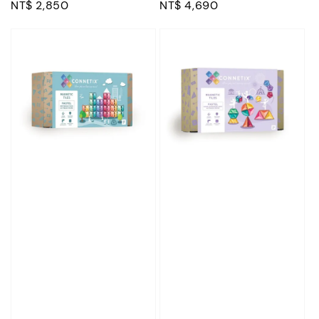
Regular
NT$ 2,850
Regular
NT$ 4,690
price
price