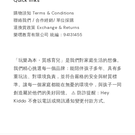
Quick links
購物須知 Terms & Conditions
聯絡我們 / 合作經銷/ 單位採購
退換貨政策 Exchange & Returns
樂嘿教育有限公司 統編：94131455
「玩樂為本・質感育兒」是我們對家庭生活的想像。
我們精心挑選每一個品牌：能陪伴孩子多年、具有多
重玩法、對環境負責，並符合嚴格的安全與材質標
準。讓每一個家庭都能在無憂的環境中，與孩子一同
創造屬於他們的美好回憶。 ⚠️ 防詐提醒：Hey
Kiddo 不會以電話或簡訊通知變更付款方式。