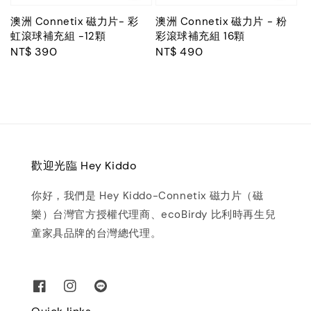
澳洲 Connetix 磁力片- 彩
澳洲 Connetix 磁力片 - 粉
虹滾球補充組 -12顆
彩滾球補充組 16顆
Regular
NT$ 390
Regular
NT$ 490
price
price
歡迎光臨 Hey Kiddo
你好，我們是 Hey Kiddo-Connetix 磁力片（磁
樂）台灣官方授權代理商、ecoBirdy 比利時再生兒
童家具品牌的台灣總代理。