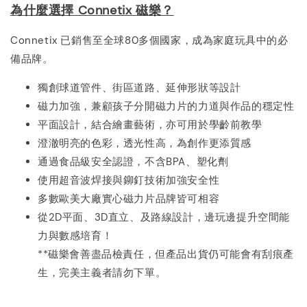
為什麼選擇 Connetix 磁樂？
Connetix 已銷售至全球80多個國家，成為家庭玩具中的必
備品牌。
獨創球道管件、街區道路、延伸形狀等設計
磁力加強，兼顧孩子分開磁力片的力道與作品的穩定性
平面設計，結合繪畫藝術，亦可用於學齡前教學
澄澈明亮的色彩，透光性高，為創作更添質感
通過食品級安全認證，不含BPA、塑化劑
使用超音波焊接與鉚釘技術加強安全性
多數歐美大廠實心磁力片品牌皆可相容
從2D平面、3D直立、及路線設計，邊玩邊提升空間能
力與數感培育！
**磁樂會善盡品檢責任，但產品出貨仍可能會有刮痕產
生，完美主義者請勿下單。