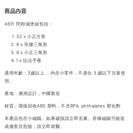
商品內容
48片 閃粉城堡組包括：
32 x 小正方形
8 x 等腰三角形
8 x 小正三角形
1 x 玩法手冊
適用年齡：3歲以上 ，內含小零件，不適合 3 歲以下兒童使
用。
產地：澳洲設計，中國製造
材質：環保回收ABS 塑料，不含BPA, phthalates 塑化劑
本產品包含小磁鐵。如果破損請立即丟棄。
吞嚥磁鐵可能造
成傷害且危險，請立即就醫。