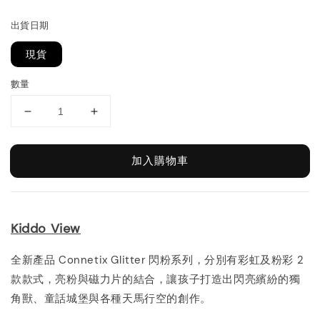
price
出貨日期
現貨
數量
加入購物車
Kiddo View
全新產品 Connetix Glitter 閃粉系列，分別有彩虹及粉彩 2
款款式，亮粉與磁力片的結合，讓孩子打造出閃亮繽紛的獨
角獸、童話城堡與各種天馬行空的創作。