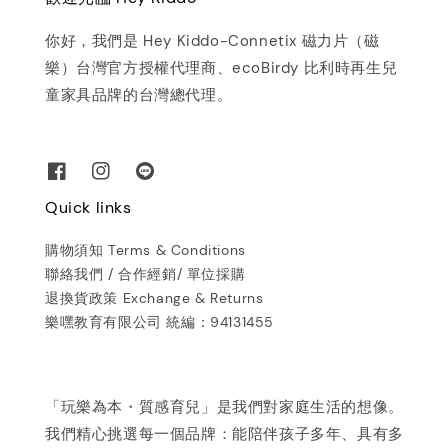
你好，我們是 Hey Kiddo-Connetix 磁力片（磁
樂）台灣官方授權代理商、ecoBirdy 比利時再生兒
童家具品牌的台灣總代理。
Quick links
購物須知 Terms & Conditions
聯絡我們 / 合作經銷/ 單位採購
退換貨政策 Exchange & Returns
樂嘿教育有限公司 統編：94131455
「玩樂為本・質感育兒」是我們對家庭生活的想像。
我們精心挑選每一個品牌：能陪伴孩子多年、具有多