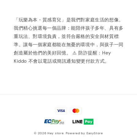
「玩樂為本・質感育兒」是我們對家庭生活的想像。
我們精心挑選每一個品牌：能陪伴孩子多年、具有多
重玩法、對環境負責，並符合嚴格的安全與材質標
準。讓每一個家庭都能在無憂的環境中，與孩子一同
創造屬於他們的美好回憶。 ⚠️ 防詐提醒：Hey
Kiddo 不會以電話或簡訊通知變更付款方式。
© 2026 Hey store. Powered by
EasyStore