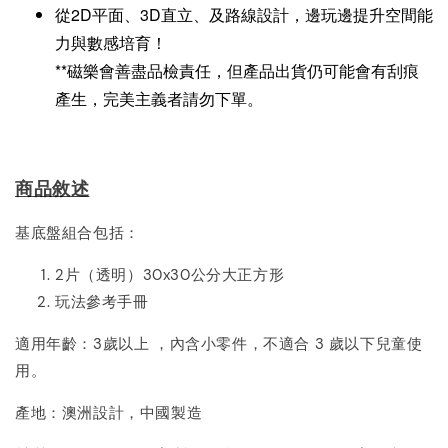
從2D平面、3D直立、及路線設計，邊玩邊提升空間能
力與數感培育！
**磁樂會善盡品檢責任，但產品出貨仍可能會有刮痕
產生，完美主義者請勿下單。
商品敘述
基底盤組合包括：
2片（透明）30x30公分大正方形
玩法參考手冊
適用年齡：3歲以上 ，內含小零件，不適合 3 歲以下兒童使
用。
產地：澳洲設計，中國製造