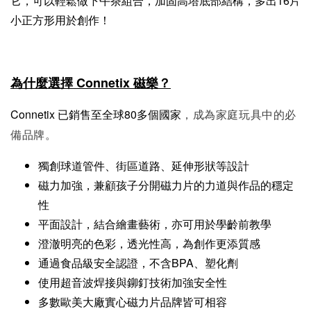
它，可以輕鬆做下午茶組合，加固高塔底部結構，多出16片
小正方形用於創作！
為什麼選擇 Connetix 磁樂？
Connetix 已銷售至全球80多個國家
，成為家庭玩具中的必
備品牌。
獨創球道管件、街區道路、延伸形狀等設計
磁力加強，兼顧孩子分開磁力片的力道與作品的穩定
性
平面設計，結合繪畫藝術，亦可用於學齡前教學
澄澈明亮的色彩，透光性高，為創作更添質感
通過食品級安全認證，不含BPA、塑化劑
使用超音波焊接與鉚釘技術加強安全性
多數歐美大廠實心磁力片品牌皆可相容