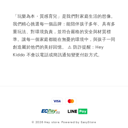
「玩樂為本・質感育兒」是我們對家庭生活的想像。
我們精心挑選每一個品牌：能陪伴孩子多年、具有多
重玩法、對環境負責，並符合嚴格的安全與材質標
準。讓每一個家庭都能在無憂的環境中，與孩子一同
創造屬於他們的美好回憶。 ⚠️ 防詐提醒：Hey
Kiddo 不會以電話或簡訊通知變更付款方式。
© 2026 Hey store. Powered by
EasyStore