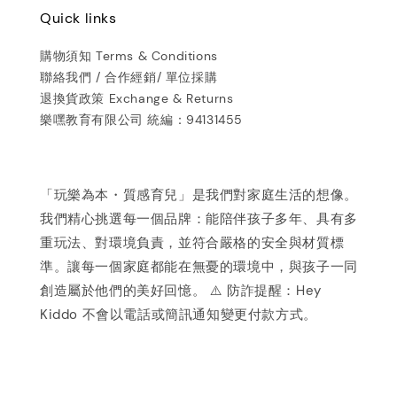
Quick links
購物須知 Terms & Conditions
聯絡我們 / 合作經銷/ 單位採購
退換貨政策 Exchange & Returns
樂嘿教育有限公司 統編：94131455
「玩樂為本・質感育兒」是我們對家庭生活的想像。
我們精心挑選每一個品牌：能陪伴孩子多年、具有多
重玩法、對環境負責，並符合嚴格的安全與材質標
準。讓每一個家庭都能在無憂的環境中，與孩子一同
創造屬於他們的美好回憶。 ⚠️ 防詐提醒：Hey
Kiddo 不會以電話或簡訊通知變更付款方式。