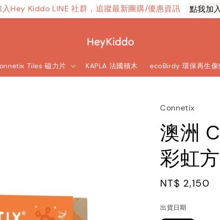
加入Hey Kiddo LINE 社群，追蹤最新團購/優惠資訊
點我加
onnetix Tiles 磁力片
KAPLA 法國積木
ecoBirdy 環保再生
Connetix
澳洲 C
彩虹方
Regular
NT$ 2,150
price
出貨日期