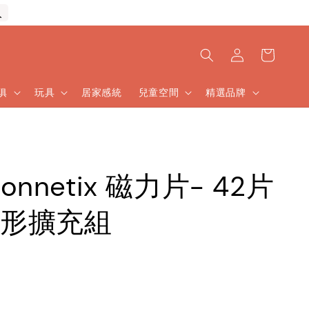
入
傢俱
玩具
居家感統
兒童空間
精選品牌
onnetix 磁力片- 42片
形擴充組