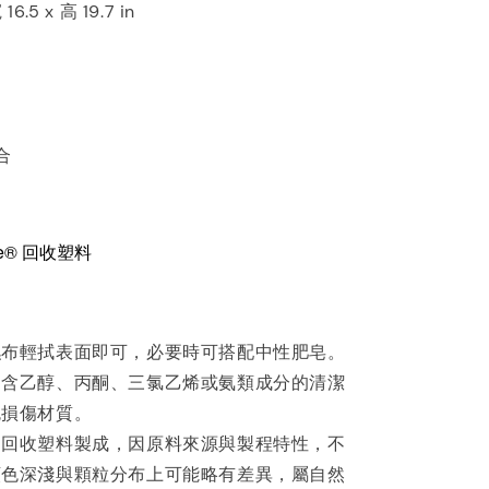
6.5 x 高 19.7 in
合
ne® 回收塑料
濕布輕拭表面即可，必要時可搭配中性肥皂。
用含乙醇、丙酮、三氯乙烯或氨類成分的清潔
免損傷材質。
用回收塑料製成，因原料來源與製程特性，不
顏色深淺與顆粒分布上可能略有差異，屬自然