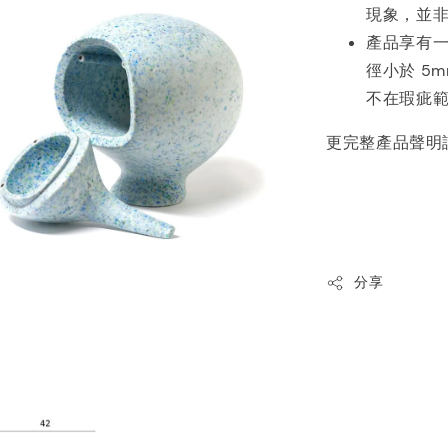
現象，並
產品享有
徑小於 5
不在瑕疵
更完整產品聲明
分享