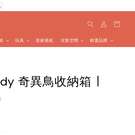
入
傢俱
玩具
居家感統
兒童空間
精選品牌
irdy 奇異鳥收納箱 ∣
n