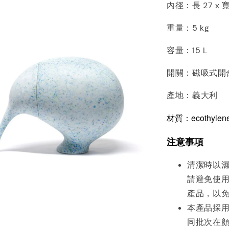
內徑：長 27 x 寬 1
重量：5 kg
容量：15 L
開關：磁吸式開
產地：義大利
材質：ecothyle
注意事項
清潔時以
請避免使
產品，以
本產品採
同批次在