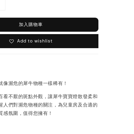
加入購物車
Add to wishlist
就像瀕危的犀牛物種一樣稀有！
百看不厭的斑點外觀，讓犀牛寶寶燈散發柔和
醒人們對瀕危物種的關注，為兒童房及合適的
質感氛圍，值得您擁有！