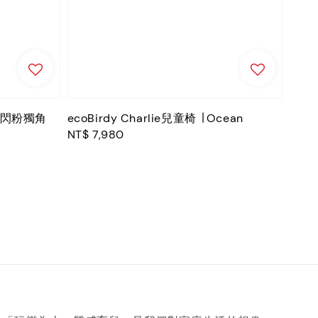
片 閃粉獨角
ecoBirdy Charlie兒童椅 ∣ Ocean
Regular
NT$ 7,980
price