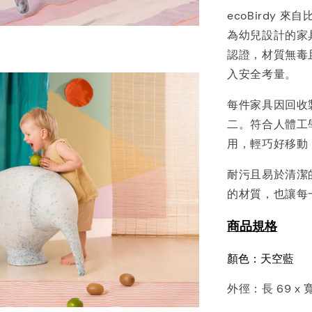
ecoBirdy
為幼兒設計的家具
認證，材質無毒
入安全考量。
每件家具因回收
二。符合人體工學
用，輕巧好移動
耐污且易於清潔
的材質，也讓每
商品規格
顏色：天空藍
外徑：長 69 x 寬