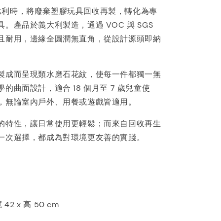
 來自比利時，將廢棄塑膠玩具回收再製，轉化為專
。產品於義大利製造，通過 VOC 與 SGS
且耐用，邊緣全圓潤無直角，從設計源頭即納
製成而呈現類水磨石花紋，使每一件都獨一無
的曲面設計，適合 18 個月至 7 歲兒童使
，無論室內戶外、用餐或遊戲皆適用。
的特性，讓日常使用更輕鬆；而來自回收再生
一次選擇，都成為對環境更友善的實踐。
 42 x 高 50 cm