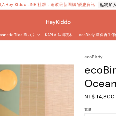
加入Hey Kiddo LINE 社群，追蹤最新團購/優惠資訊
點我加
onnetix Tiles 磁力片
KAPLA 法國積木
ecoBirdy 環保再生
ecoBirdy
ecoB
Ocea
Regular
NT$ 14,800
price
數量