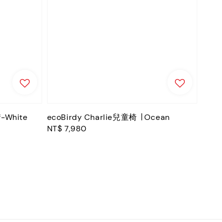
f-White
ecoBirdy Charlie兒童椅 ∣ Ocean
Regular
NT$ 7,980
price