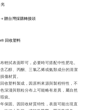
白光
)＋
贈台灣採購轉接頭
ne® 回收塑料
濕布輕拭表面即可，必要時可搭配中性肥皂。
用含乙醇、丙酮、三氯乙烯或氨類成分的清潔
免損傷材質。
用回收塑料製成，因原料來源與製程特性，不
顏色深淺與顆粒分布上可能略有差異，屬自然
非瑕疵。
一年保固。因回收材質特性，表面可能出現直