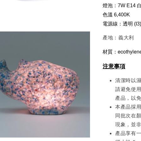
燈泡：7W E14 
色溫 6,400K
電源線：透明 (I3
產地：義大利
材質：ecothyle
注意事項
清潔時以
請避免使
產品，以
本產品採
同批次在
現象，並
產品享有