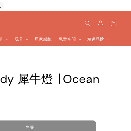
入
傢俱
玩具
居家感統
兒童空間
精選品牌
rdy 犀牛燈 ∣ Ocean
售完