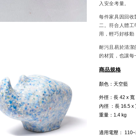
入安全考量。
每件家具因回收
二。符合人體工學
用，輕巧好移動
耐污且易於清潔
的材質，也讓每
商品規格
顏色：天空藍
外徑：長 42 x 寬 2
內徑 ：長 16.5 x 寬
重量：1.4 kg
適用電壓： 110~2