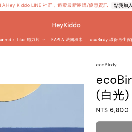
加入Hey Kiddo LINE 社群，追蹤最新團購/優惠資訊
點我加
onnetix Tiles 磁力片
KAPLA 法國積木
ecoBirdy 環保再生
ecoBirdy
ecoBi
(白光)
Regular
NT$ 6,800
price