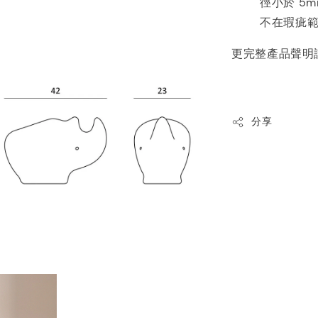
徑小於 5
不在瑕疵
更完整產品聲明
分享