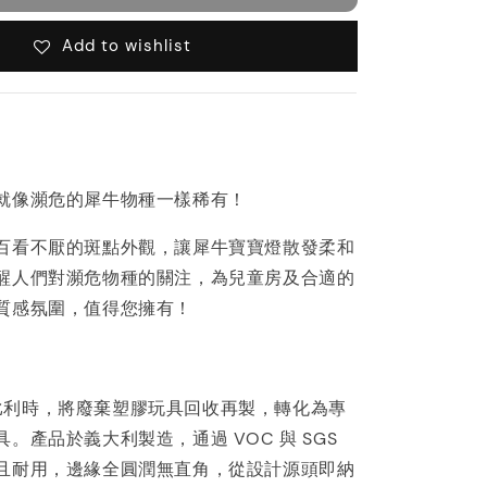
Add to wishlist
就像瀕危的犀牛物種一樣稀有！
百看不厭的斑點外觀，讓犀牛寶寶燈散發柔和
醒人們對瀕危物種的關注，為兒童房及合適的
質感氛圍，值得您擁有！
 來自比利時，將廢棄塑膠玩具回收再製，轉化為專
。產品於義大利製造，通過 VOC 與 SGS
且耐用，邊緣全圓潤無直角，從設計源頭即納