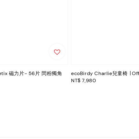
etix 磁力片- 56片 閃粉獨角
ecoBirdy Charlie兒童椅 ∣ Of
Regular
NT$ 7,980
price