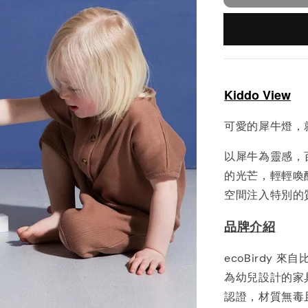
Kiddo View
可愛的犀牛燈，
以犀牛為靈感，
的光芒，輕輕喚
空間注入特別的
品牌介紹
ecoBirdy
為幼兒設計的家具
認證，材質無毒