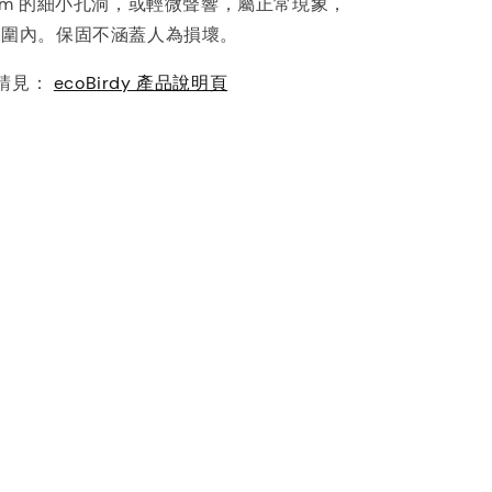
mm 的細小孔洞，或輕微聲響，屬正常現象，
範圍內。保固不涵蓋人為損壞。
請見：
ecoBirdy 產品說明頁