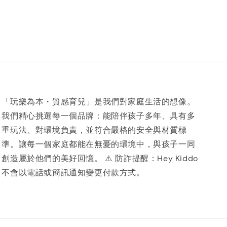
「玩樂為本・質感育兒」是我們對家庭生活的想像。
我們精心挑選每一個品牌：能陪伴孩子多年、具有多
重玩法、對環境負責，並符合嚴格的安全與材質標
準。讓每一個家庭都能在無憂的環境中，與孩子一同
創造屬於他們的美好回憶。 ⚠️ 防詐提醒：Hey Kiddo
不會以電話或簡訊通知變更付款方式。