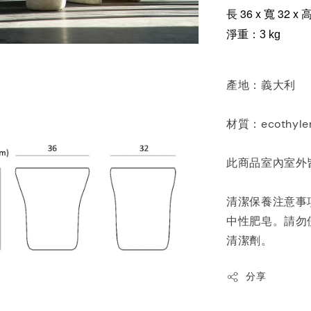
長 36 x 寬 32 x 
淨重：3 kg
產地：義大利
材質：ecothyl
此商品室內室外
清潔保養注意事
中性肥皂。請勿
清潔劑。
分享