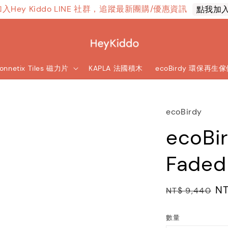
加入Hey Kiddo LINE 社群，追蹤最新團購/優惠資訊
點我加
onnetix Tiles 磁力片
KAPLA 法國積木
ecoBirdy 環保再生
ecoBirdy
ecoBi
Faded
Regular
Sa
NT
NT$ 9,440
price
pr
數量