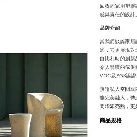
回收的家用塑膠
感與責任的設計
品牌介紹
當我們談論家居設
適，它更展現對環
自比利時的創新
令人驚嘆的傢俱
VOC及SGS認
無論私人空間或商
能完美融入，傳達
間增添亮點，更
商品規格