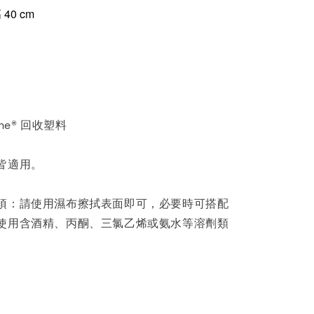
高 40 cm
ene® 回收塑料
皆適用。
項：請使用濕布擦拭表面即可，必要時可搭配
使用含酒精、丙酮、三氯乙烯或氨水等溶劑類