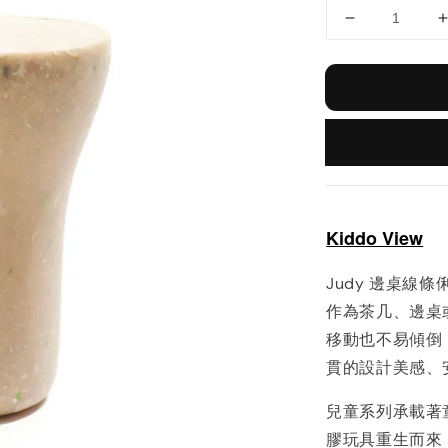
Kiddo View
Judy 邊桌線
作為茶几、邊桌
移動也不易傾倒，
貫的設計美感、
兒童系列承載著
膠玩具重生而來