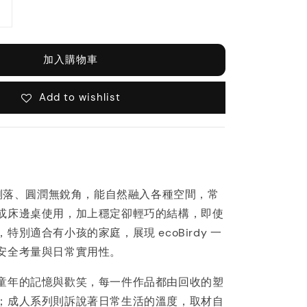
加入購物車
Add to wishlist
條俐落、圓潤無銳角，能自然融入各種空間，常
或床邊桌使用，加上穩定卻輕巧的結構，即使
特別適合有小孩的家庭，展現 ecoBirdy 一
安全考量與日常實用性。
童年的記憶與歡笑，每一件作品都由回收的塑
；成人系列則訴說著日常生活的溫度，取材自