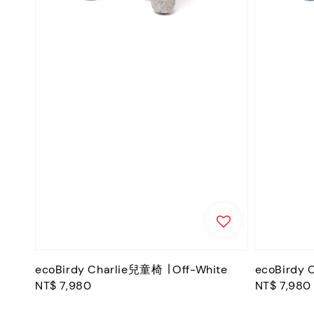
ecoBirdy Charlie兒童椅 ∣ Off-White
ecoBirdy 
Regular
NT$ 7,980
Regular
NT$ 7,980
price
price