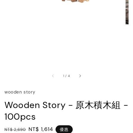
1
/
4
wooden story
Wooden Story - 原木積木組 -
100pcs
Regular
Sale
NT$ 1,614
優惠
NT$ 2,690