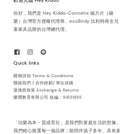
歡迎光臨 Hey Kiddo
你好，我們是 Hey Kiddo-Connetix 磁力片（磁
樂）台灣官方授權代理商、ecoBirdy 比利時再生兒
童家具品牌的台灣總代理。
Quick links
購物須知 Terms & Conditions
聯絡我們 / 合作經銷/ 單位採購
退換貨政策 Exchange & Returns
樂嘿教育有限公司 統編：94131455
「玩樂為本・質感育兒」是我們對家庭生活的想像。
我們精心挑選每一個品牌：能陪伴孩子多年、具有多