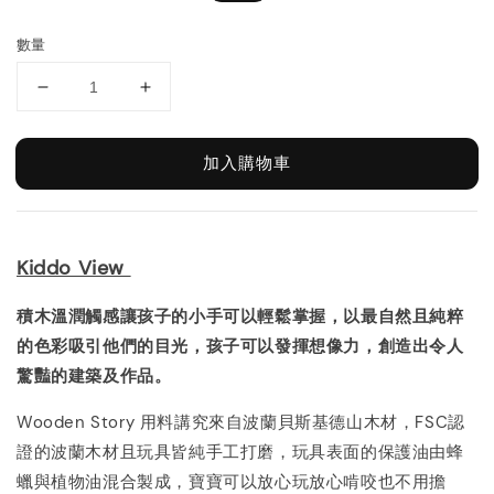
price
price
數量
加入購物車
Kiddo View
積木溫潤觸感讓孩子的小手可以輕鬆掌握，以最自然且純粹
的色彩吸引他們的目光，孩子可以發揮想像力，創造出令人
驚豔的建築及作品。
Wooden Story 用料講究來自波蘭貝斯基德山木材，FSC認
證的波蘭木材且玩具皆純手工打磨，玩具表面的保護油由蜂
蠟與植物油混合製成，寶寶可以放心玩放心啃咬也不用擔