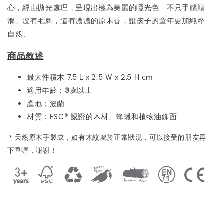
心，經由拋光處理，呈現出極為美麗的啞光色，不只手感順
滑、沒有毛刺，還有濃濃的原木香，讓孩子的童年更加純粹
自然。
商品敘述
最大件積木 7.5 L x 2.5 W x 2.5 H cm
適用年齡：
3
歲以上
產地：波蘭
材質：
FSC® 認證的木材、蜂蠟和植物油飾面
＊天然原木手製成，如有木紋屬於正常狀況，可以接受的朋友再
下單喔
，謝謝！