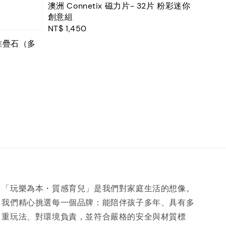
澳洲 Connetix 磁力片- 32片 粉彩迷你
創意組
Regular
NT$ 1,450
price
卡龍堆疊石（多
「玩樂為本・質感育兒」是我們對家庭生活的想像。
我們精心挑選每一個品牌：能陪伴孩子多年、具有多
重玩法、對環境負責，並符合嚴格的安全與材質標