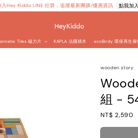
加入Hey Kiddo LINE 社群，追蹤最新團購/優惠資訊
點我加
onnetix Tiles 磁力片
KAPLA 法國積木
ecoBirdy 環保再生
wooden story
Wood
組 - 5
Regular
NT$ 2,590
price