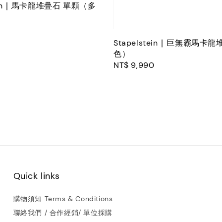
tein ∣ 馬卡龍堆疊石 單顆（多
Stapelstein ∣ 巨無霸馬
色）
Regular
NT$ 9,990
price
Quick links
購物須知 Terms & Conditions
聯絡我們 / 合作經銷/ 單位採購