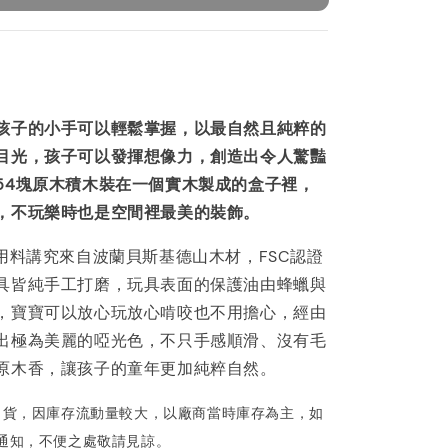
孩子的小手可以輕鬆掌握，以最自然且純粹的
目光，孩子可以發揮想像力，創造出令人驚豔
54塊原木積木裝在一個實木製成的盒子裡，
，不玩樂時也是空間裡最美的裝飾。
ory 用料講究來自波蘭貝斯基德山木材，FSC認證
具皆純手工打磨，玩具表面的保護油由蜂蠟與
，寶寶可以放心玩放心啃咬也不用擔心，經由
出極為美麗的啞光色，不只手感順滑、沒有毛
原木香，讓孩子的童年更加純粹自然。
出貨，因庫存流動量較大，以廠商當時庫存為主，如
通知，不便之處敬請見諒。