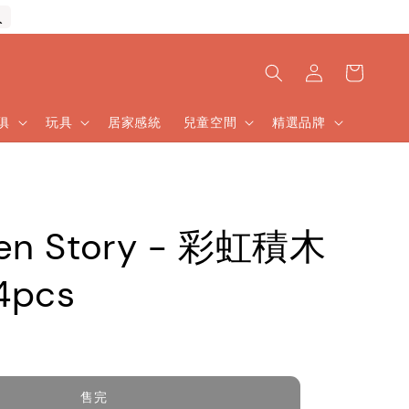
入
傢俱
玩具
居家感統
兒童空間
精選品牌
en Story - 彩虹積木
4pcs
售完