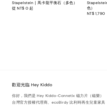
Stapelstein ∣ 馬卡龍平衡石（多色）
Stapels
色）
Regular
從
NT$ 0
起
Regular
NT$ 1,790
price
price
歡迎光臨 Hey Kiddo
你好，我們是 Hey Kiddo-Connetix 磁力片（磁樂）
台灣官方授權代理商、ecoBirdy 比利時再生兒童家具