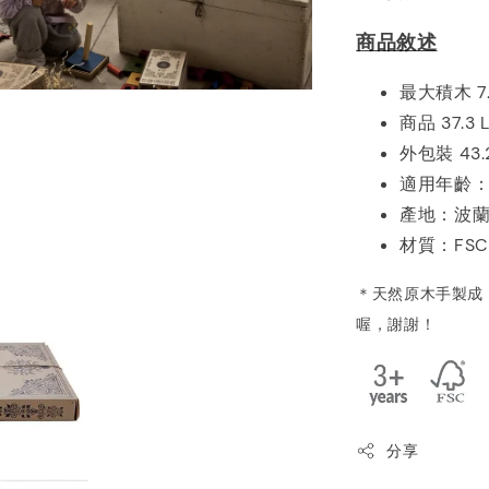
商品敘述
最大積木 7.5 
商品 37.3 L
外包裝 43.2 
適用年齡
產地：波
材質：
FS
＊天然原木手製成
喔，謝謝！
分享