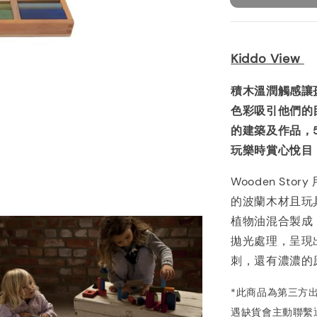
Kiddo View
積木溫潤觸感讓
色彩吸引他們的
的建築及作品，
玩樂時賞心悅目
Wooden St
的波蘭木材且玩
植物油混合製成
拋光處理，呈現
刺，還有濃濃的
*此商品為第三方
遇缺貨會主動聯繫